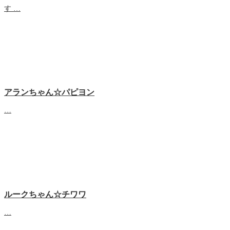
す …
アランちゃん☆パピヨン
…
ルークちゃん☆チワワ
…