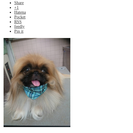
Share
+1
Hatena
Pocket
RSS
feedly
Pin it