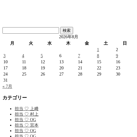
検
索:
2026年8月
月
火
水
木
金
土
日
1
2
3
4
5
6
7
8
9
10
11
12
13
14
15
16
17
18
19
20
21
22
23
24
25
26
27
28
29
30
31
« 7月
カテゴリー
担当 ♡ 上﨑
担当 ♡ 村上
担当 ♡ OG
担当 ♡ 宮本
担当 ♡ OG
担当 ♡ OG