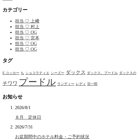
カテゴリー
担当 ♡ 上﨑
担当 ♡ 村上
担当 ♡ OG
担当 ♡ 宮本
担当 ♡ OG
担当 ♡ OG
タグ
ダックス
E.コッカー
ち
ショコラティエ
シーズー
ダックス、プードル
ダックスの
プードル
チワワ
ランディー
レディ
宗一郎
お知らせ
2026/8/1
８月 定休日
2026/7/31
お盆期間中のホテル料金・ご予約状況