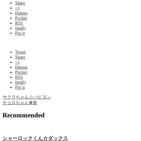
Share
+1
Hatena
Pocket
RSS
feedly
Pin it
Tweet
Share
+1
Hatena
Pocket
RSS
feedly
Pin it
サクラちゃん☆パピヨン
チョロちゃん❁ 柴
Recommended
シャーロックくん☆ダックス