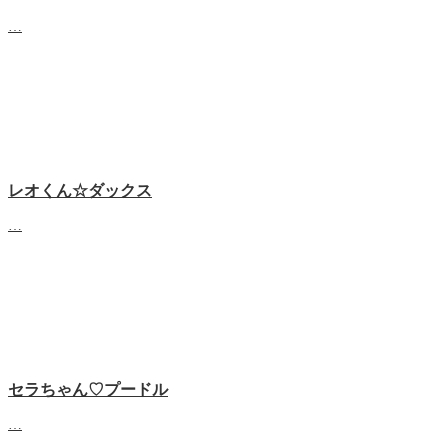
…
レオくん☆ダックス
…
セラちゃん♡プードル
…