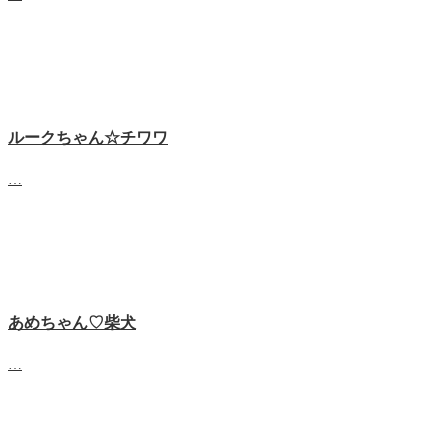
ルークちゃん☆チワワ
…
あめちゃん♡‬柴犬
…