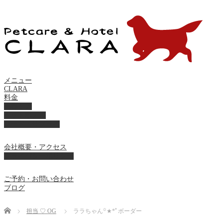
メニュー
CLARA
料金
美容ケア
ペットホテル
フード・サプライ
会社概要・アクセス
プライバシーポリシー
ご予約・お問い合わせ
ブログ
Home
担当 ♡ OG
ララちゃん꙳★*ﾟボーダー