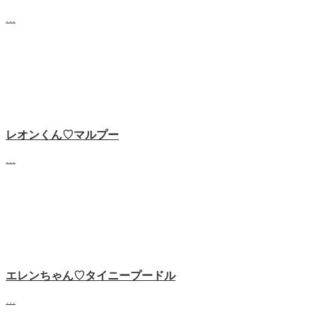
…
レオンくん♡マルプー
…
エレンちゃん♡タイニープードル
…