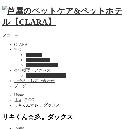
メニュー
CLARA
料金
美容ケア
ペットホテル
フード・サプライ
会社概要・アクセス
プライバシーポリシー
ご予約・お問い合わせ
ブログ
Home
担当 ♡ OG
リキくん☆彡.。ダックス
リキくん☆彡.。ダックス
Tweet