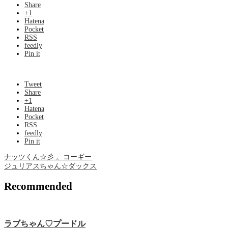
Share
+1
Hatena
Pocket
RSS
feedly
Pin it
Tweet
Share
+1
Hatena
Pocket
RSS
feedly
Pin it
ナッツくん☆彡.。コーギー
ジュリアスちゃん☆ダックス
Recommended
ラブちゃん♡プードル