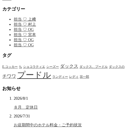
カテゴリー
担当 ♡ 上﨑
担当 ♡ 村上
担当 ♡ OG
担当 ♡ 宮本
担当 ♡ OG
担当 ♡ OG
タグ
ダックス
E.コッカー
ち
ショコラティエ
シーズー
ダックス、プードル
ダックスの
プードル
チワワ
ランディー
レディ
宗一郎
お知らせ
2026/8/1
８月 定休日
2026/7/31
お盆期間中のホテル料金・ご予約状況