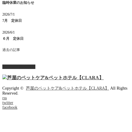
臨時休業のお知らせ
2026/7/1
7月 定休日
2026/6/1
６月 定休日
過去の記事
ページ上部へ戻る
Copyright ©
芦屋のペットケア&ペットホテル【CLARA】
All Rights
Reserved.
rss
twitter
facebook