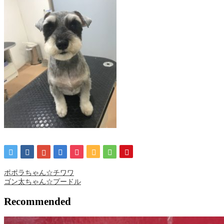
ポポラちゃん☆チワワ
ゴン太ちゃん☆プードル
Recommended