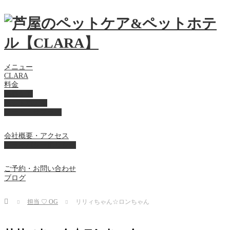
メニュー
CLARA
料金
美容ケア
ペットホテル
フード・サプライ
会社概要・アクセス
プライバシーポリシー
ご予約・お問い合わせ
ブログ
Home
担当 ♡ OG
リリィちゃん☆ロンちゃん