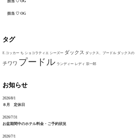
担当 ♡ OG
担当 ♡ OG
タグ
ダックス
E.コッカー
ち
ショコラティエ
シーズー
ダックス、プードル
ダックスの
プードル
チワワ
ランディー
レディ
宗一郎
お知らせ
2026/8/1
８月 定休日
2026/7/31
お盆期間中のホテル料金・ご予約状況
2026/7/1