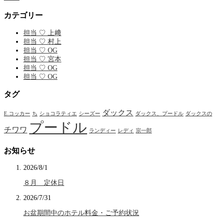
カテゴリー
担当 ♡ 上﨑
担当 ♡ 村上
担当 ♡ OG
担当 ♡ 宮本
担当 ♡ OG
担当 ♡ OG
タグ
ダックス
E.コッカー
ち
ショコラティエ
シーズー
ダックス、プードル
ダックスの
プードル
チワワ
ランディー
レディ
宗一郎
お知らせ
2026/8/1
８月 定休日
2026/7/31
お盆期間中のホテル料金・ご予約状況