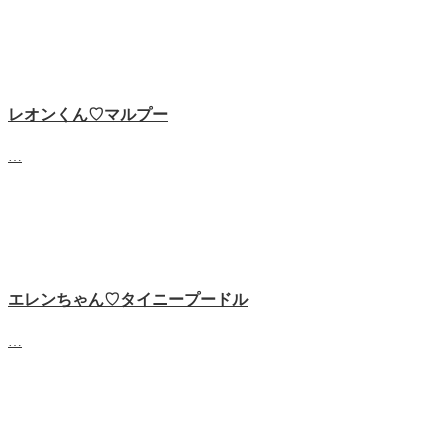
レオンくん♡マルプー
…
エレンちゃん♡タイニープードル
…