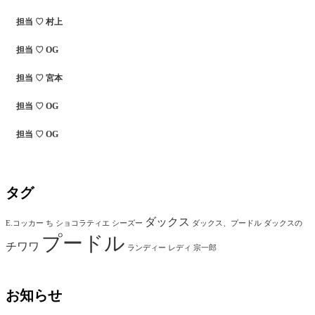
担当 ♡ 村上
担当 ♡ OG
担当 ♡ 宮本
担当 ♡ OG
担当 ♡ OG
タグ
ダックス
E.コッカー
ち
ショコラティエ
シーズー
ダックス、プードル
ダックスの
プードル
チワワ
ランディー
レディ
宗一郎
お知らせ