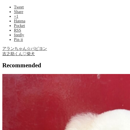
Tweet
Share
+1
Hatena
Pocket
RSS
feedly
Pin it
アランちゃん☆パピヨン
吉之助くん♡‬柴犬
Recommended