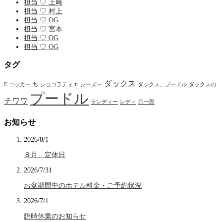
担当 ♡ 上﨑
担当 ♡ 村上
担当 ♡ OG
担当 ♡ 宮本
担当 ♡ OG
担当 ♡ OG
タグ
ダックス
E.コッカー
ち
ショコラティエ
シーズー
ダックス、プードル
ダックスの
プードル
チワワ
ランディー
レディ
宗一郎
お知らせ
2026/8/1
８月 定休日
2026/7/31
お盆期間中のホテル料金・ご予約状況
2026/7/1
臨時休業のお知らせ