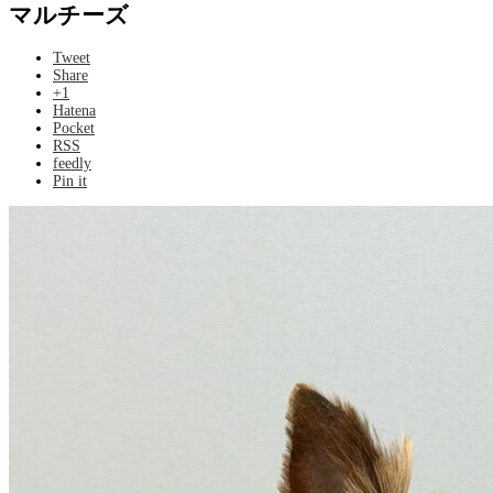
マルチーズ
Tweet
Share
+1
Hatena
Pocket
RSS
feedly
Pin it