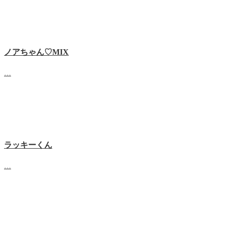
ノアちゃん♡‬MIX
…
ラッキーくん
…