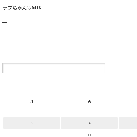
ラブちゃん♡MIX
…
月
火
3
4
10
11