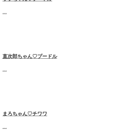
…
直次郎ちゃん♡プードル
…
まろちゃん♡チワワ
…