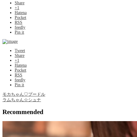
Share
+1
Hatena
Pocket
RSS
feedly
Pin it
Tweet
Share
+1
Hatena
Pocket
RSS
feedly
Pin it
モカちゃん♡プードル
ラムちゃん☆シュナ
Recommended