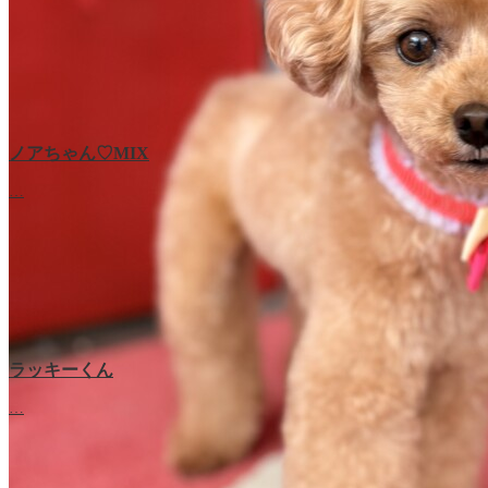
ノアちゃん♡‬MIX
…
ラッキーくん
…