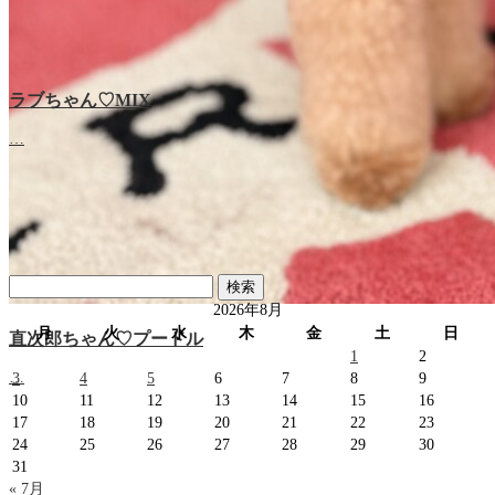
ラブちゃん♡MIX
ラブちゃん♡プードル
…
…
検
索:
2026年8月
月
火
水
木
金
土
日
直次郎ちゃん♡プードル
1
2
…
3
4
5
6
7
8
9
10
11
12
13
14
15
16
17
18
19
20
21
22
23
24
25
26
27
28
29
30
31
« 7月