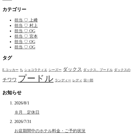
カテゴリー
担当 ♡ 上﨑
担当 ♡ 村上
担当 ♡ OG
担当 ♡ 宮本
担当 ♡ OG
担当 ♡ OG
タグ
ダックス
E.コッカー
ち
ショコラティエ
シーズー
ダックス、プードル
ダックスの
プードル
チワワ
ランディー
レディ
宗一郎
お知らせ
2026/8/1
８月 定休日
2026/7/31
お盆期間中のホテル料金・ご予約状況