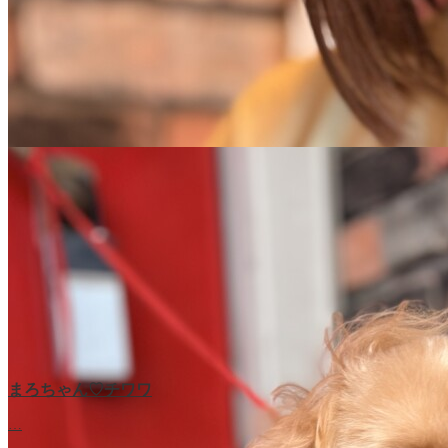
まろちゃん♡チワワ
…