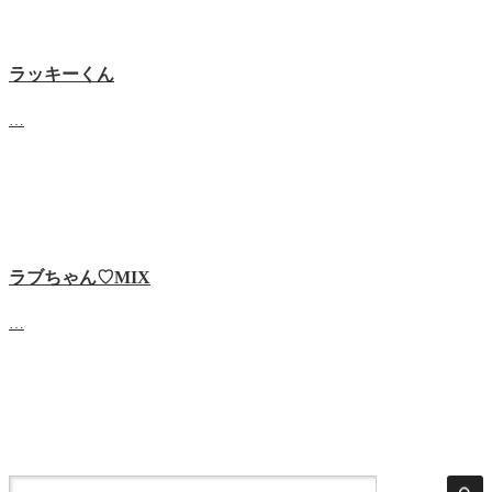
ラッキーくん
…
ラブちゃん♡MIX
…