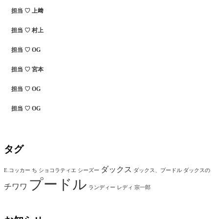
担当 ♡ 上﨑
担当 ♡ 村上
担当 ♡ OG
担当 ♡ 宮本
担当 ♡ OG
担当 ♡ OG
タグ
ダックス
E.コッカー
ち
ショコラティエ
シーズー
ダックス、プードル
ダックスの
プードル
チワワ
ランディー
レディ
宗一郎