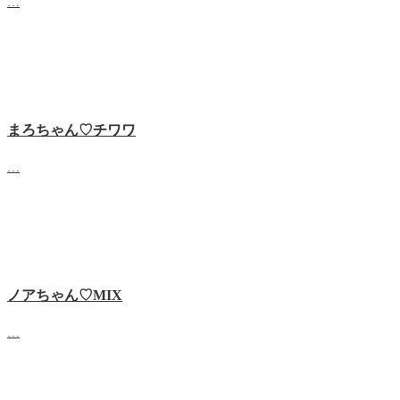
…
まろちゃん♡チワワ
…
ノアちゃん♡‬MIX
…