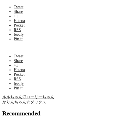
Tweet
Share
+1
Hatena
Pocket
RSS
feedly
Pin it
Tweet
Share
+1
Hatena
Pocket
RSS
feedly
Pin it
ルルちゃん♡ローリーちゃん
かりんちゃん☆ダックス
Recommended