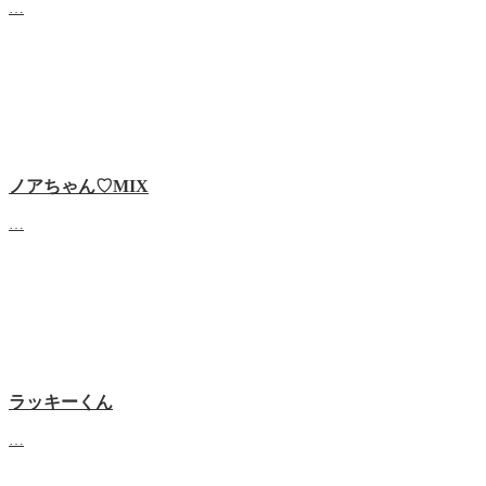
…
ノアちゃん♡‬MIX
…
ラッキーくん
…