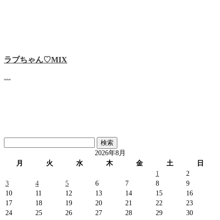
ラブちゃん♡MIX
…
検
索:
2026年8月
月
火
水
木
金
土
日
1
2
3
4
5
6
7
8
9
10
11
12
13
14
15
16
17
18
19
20
21
22
23
24
25
26
27
28
29
30