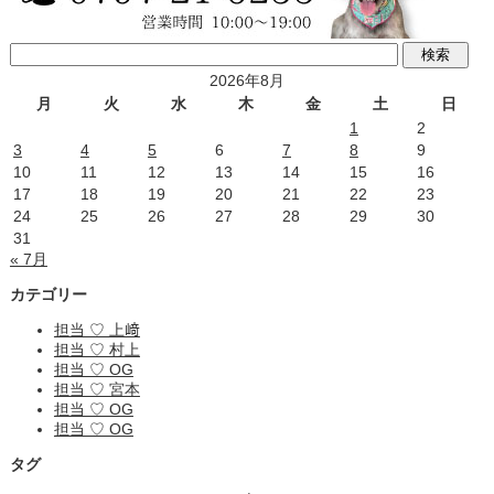
2026年8月
月
火
水
木
金
土
日
1
2
3
4
5
6
7
8
9
10
11
12
13
14
15
16
17
18
19
20
21
22
23
24
25
26
27
28
29
30
31
« 7月
カテゴリー
担当 ♡ 上﨑
担当 ♡ 村上
担当 ♡ OG
担当 ♡ 宮本
担当 ♡ OG
担当 ♡ OG
タグ