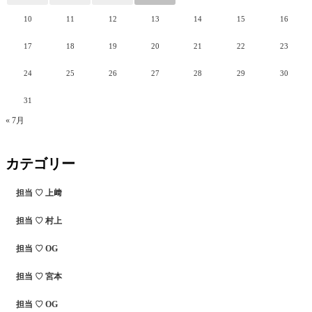
10
11
12
13
14
15
16
17
18
19
20
21
22
23
24
25
26
27
28
29
30
31
« 7月
カテゴリー
担当 ♡ 上﨑
担当 ♡ 村上
担当 ♡ OG
担当 ♡ 宮本
担当 ♡ OG