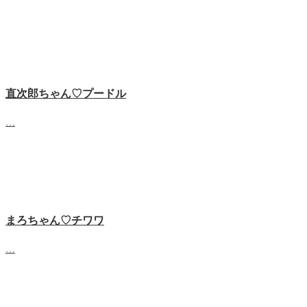
直次郎ちゃん♡プードル
…
まろちゃん♡チワワ
…