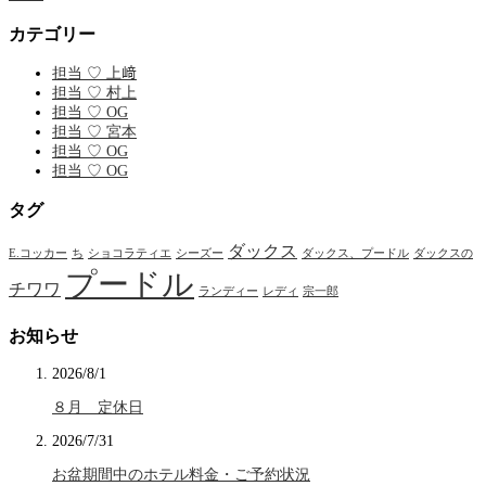
カテゴリー
担当 ♡ 上﨑
担当 ♡ 村上
担当 ♡ OG
担当 ♡ 宮本
担当 ♡ OG
担当 ♡ OG
タグ
ダックス
E.コッカー
ち
ショコラティエ
シーズー
ダックス、プードル
ダックスの
プードル
チワワ
ランディー
レディ
宗一郎
お知らせ
2026/8/1
８月 定休日
2026/7/31
お盆期間中のホテル料金・ご予約状況