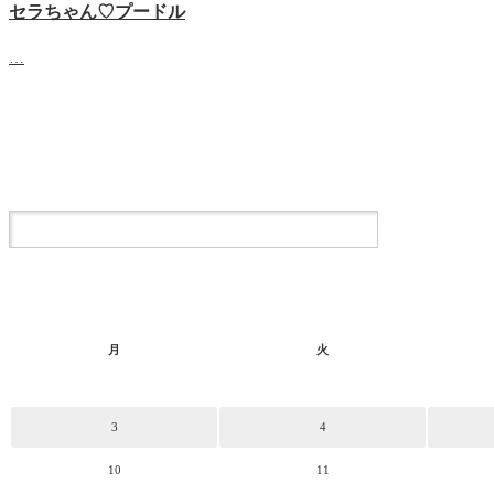
セラちゃん♡プードル
…
月
火
3
4
10
11