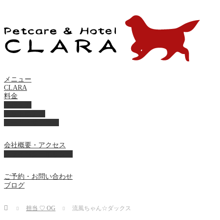
メニュー
CLARA
料金
美容ケア
ペットホテル
フード・サプライ
会社概要・アクセス
プライバシーポリシー
ご予約・お問い合わせ
ブログ
Home
担当 ♡ OG
流風ちゃん☆ダックス