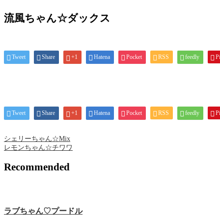
流風ちゃん☆ダックス
Tweet
Share
+1
Hatena
Pocket
RSS
feedly
Pi
Tweet
Share
+1
Hatena
Pocket
RSS
feedly
Pi
シェリーちゃん☆Mix
レモンちゃん☆チワワ
Recommended
ラブちゃん♡プードル