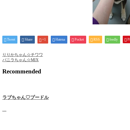
Tweet
Share
+1
Hatena
Pocket
RSS
feedly
Pi
りりかちゃん☆チワワ
バニラちゃん☆MIX
Recommended
ラブちゃん♡プードル
…