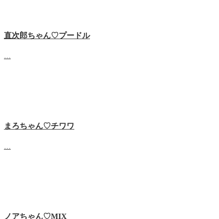
直次郎ちゃん♡プードル
…
まろちゃん♡チワワ
…
ノアちゃん♡‬MIX