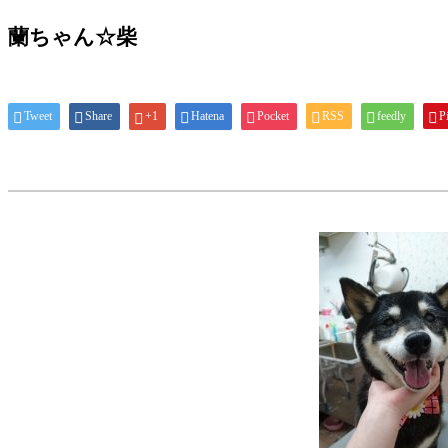
蘭ちゃん☆柴
Tweet
Share
+1
Hatena
Pocket
RSS
feedly
Pi