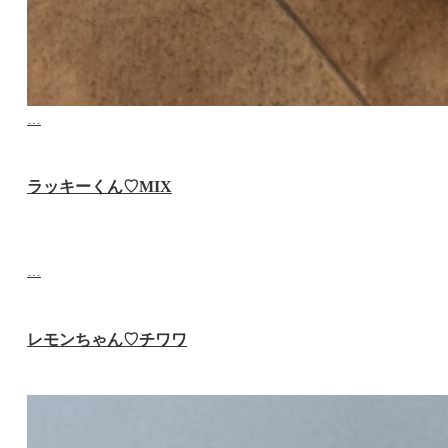
…
ラッキーくん♡‬MIX
…
レモンちゃん♡‬チワワ