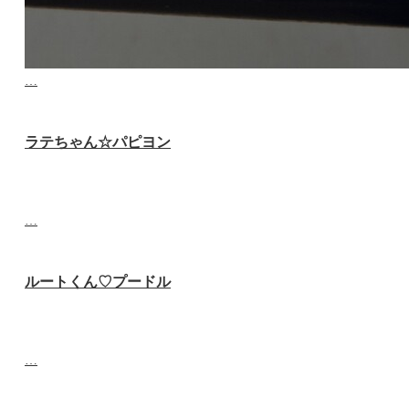
…
ラテちゃん☆パピヨン
…
ルートくん♡‬プードル
…