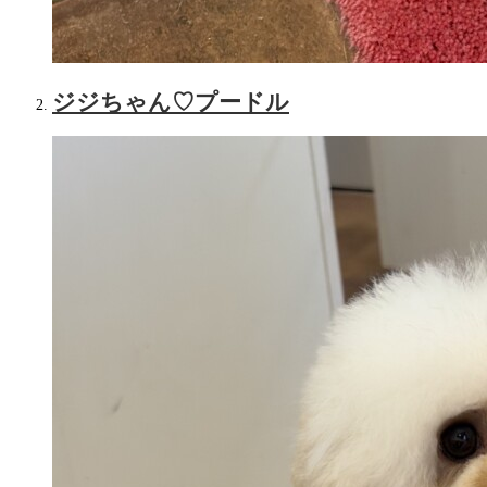
ジジちゃん♡‬プードル