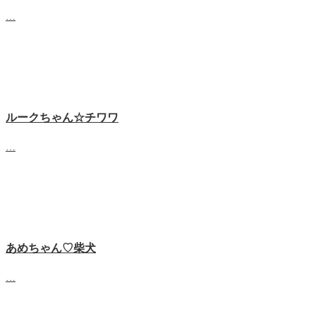
…
ルークちゃん☆チワワ
…
あめちゃん♡‬柴犬
…