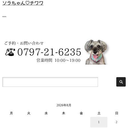
ソラちゃん♡‬チワワ
…
2026年8月
月
火
水
木
金
土
日
1
2