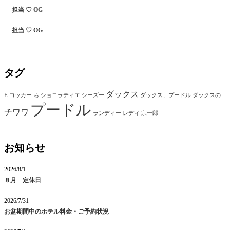
担当 ♡ OG
担当 ♡ OG
タグ
ダックス
E.コッカー
ち
ショコラティエ
シーズー
ダックス、プードル
ダックスの
プードル
チワワ
ランディー
レディ
宗一郎
お知らせ
2026/8/1
８月 定休日
2026/7/31
お盆期間中のホテル料金・ご予約状況