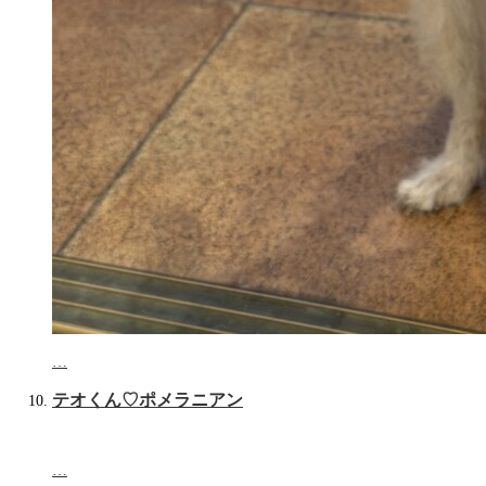
…
テオくん♡‬ポメラニアン
…