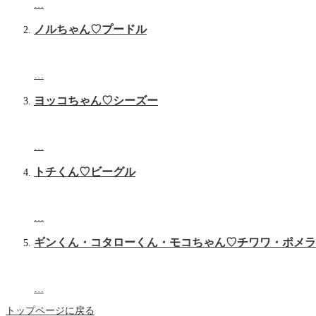
…
ノルちゃん♡プードル
…
ヨッコちゃん♡シーズー
…
トチくん♡‬ビーグル
…
ギンくん・コタローくん・モコちゃん♡チワワ・ポメラ
…
トップページに戻る