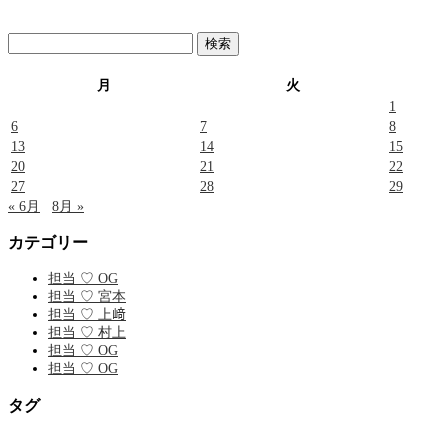
検
索:
月
火
1
6
7
8
13
14
15
20
21
22
27
28
29
« 6月
8月 »
カテゴリー
担当 ♡ OG
担当 ♡ 宮本
担当 ♡ 上﨑
担当 ♡ 村上
担当 ♡ OG
担当 ♡ OG
タグ