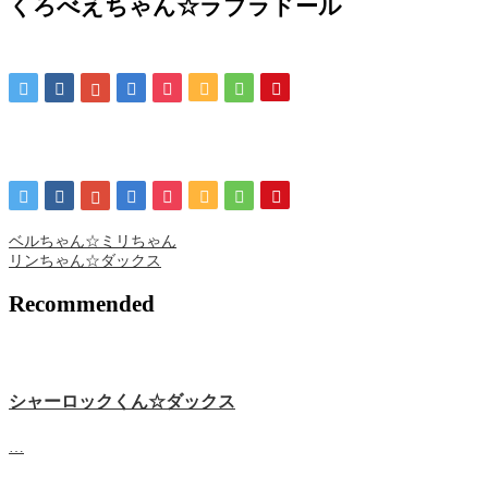
くろべえちゃん☆ラブラドール
ベルちゃん☆ミリちゃん
リンちゃん☆ダックス
Recommended
シャーロックくん☆ダックス
…