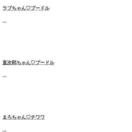
ラブちゃん♡プードル
…
直次郎ちゃん♡プードル
…
まろちゃん♡チワワ
…