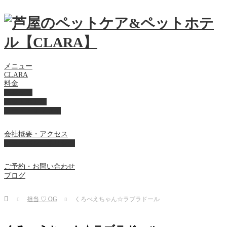
メニュー
CLARA
料金
美容ケア
ペットホテル
フード・サプライ
会社概要・アクセス
プライバシーポリシー
ご予約・お問い合わせ
ブログ
Home
担当 ♡ OG
くろべえちゃん☆ラブラドール