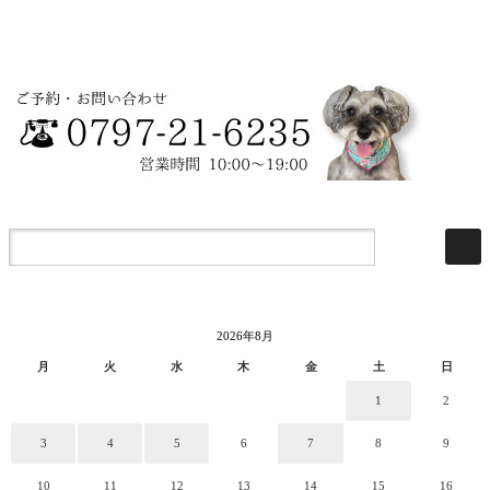
2026年8月
月
火
水
木
金
土
日
1
2
3
4
5
6
7
8
9
10
11
12
13
14
15
16