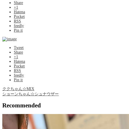
Share
+1
Hatena
Pocket
RSS
feedly
Pin it
Tweet
Share
+1
Hatena
Pocket
RSS
feedly
Pin it
ククちゃん☆MIX
ショーンちゃん☆シュナウザー
Recommended