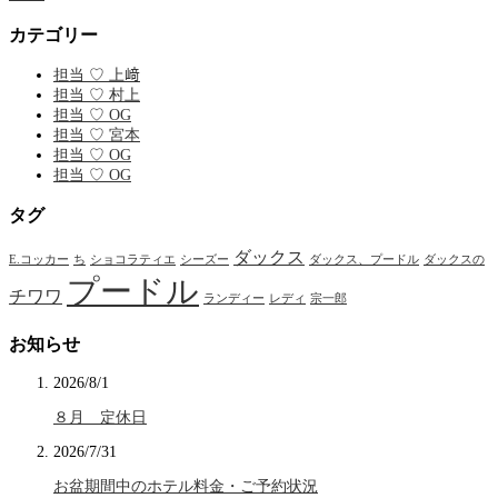
カテゴリー
担当 ♡ 上﨑
担当 ♡ 村上
担当 ♡ OG
担当 ♡ 宮本
担当 ♡ OG
担当 ♡ OG
タグ
ダックス
E.コッカー
ち
ショコラティエ
シーズー
ダックス、プードル
ダックスの
プードル
チワワ
ランディー
レディ
宗一郎
お知らせ
2026/8/1
８月 定休日
2026/7/31
お盆期間中のホテル料金・ご予約状況