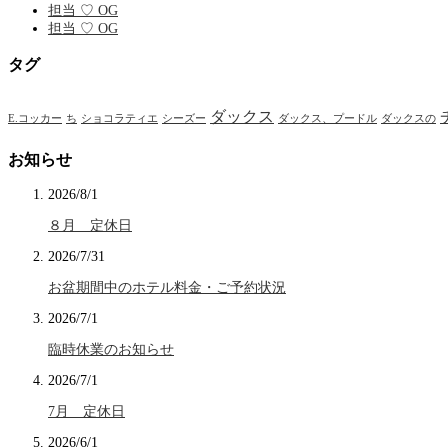
担当 ♡ OG
担当 ♡ OG
タグ
ダックス
E.コッカー
ち
ショコラティエ
シーズー
ダックス、プードル
ダックスの
お知らせ
2026/8/1
８月 定休日
2026/7/31
お盆期間中のホテル料金・ご予約状況
2026/7/1
臨時休業のお知らせ
2026/7/1
7月 定休日
2026/6/1