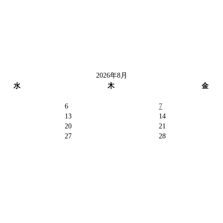
2026年8月
水
木
金
6
7
13
14
20
21
27
28