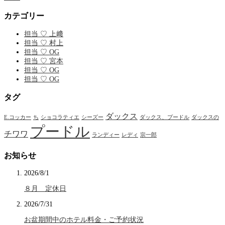
カテゴリー
担当 ♡ 上﨑
担当 ♡ 村上
担当 ♡ OG
担当 ♡ 宮本
担当 ♡ OG
担当 ♡ OG
タグ
ダックス
E.コッカー
ち
ショコラティエ
シーズー
ダックス、プードル
ダックスの
プードル
チワワ
ランディー
レディ
宗一郎
お知らせ
2026/8/1
８月 定休日
2026/7/31
お盆期間中のホテル料金・ご予約状況