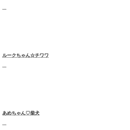
…
ルークちゃん☆チワワ
…
あめちゃん♡‬柴犬
…