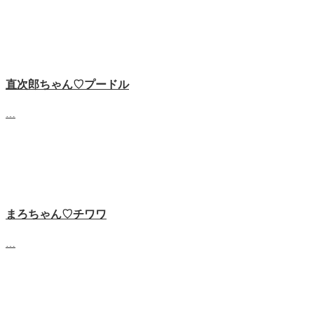
直次郎ちゃん♡プードル
…
まろちゃん♡チワワ
…