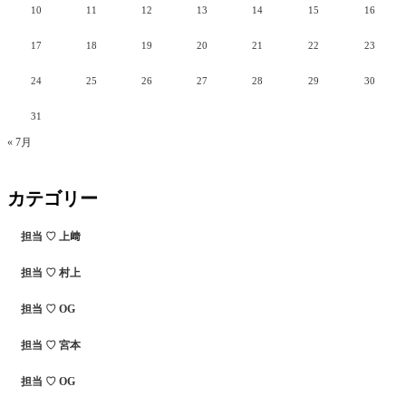
10
11
12
13
14
15
16
17
18
19
20
21
22
23
24
25
26
27
28
29
30
31
« 7月
カテゴリー
担当 ♡ 上﨑
担当 ♡ 村上
担当 ♡ OG
担当 ♡ 宮本
担当 ♡ OG