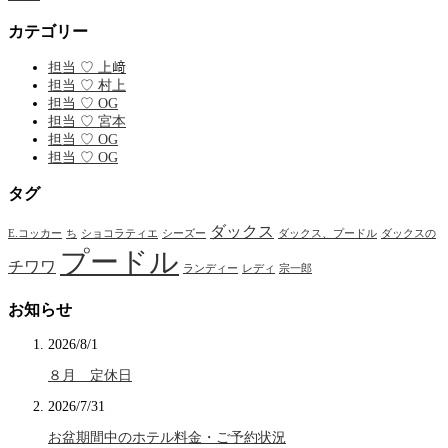
カテゴリー
担当 ♡ 上﨑
担当 ♡ 村上
担当 ♡ OG
担当 ♡ 宮本
担当 ♡ OG
担当 ♡ OG
タグ
ダックス
E.コッカー
ち
ショコラティエ
シーズー
ダックス、プードル
ダックスの
プードル
チワワ
ランディー
レディ
宗一郎
お知らせ
2026/8/1
８月 定休日
2026/7/31
お盆期間中のホテル料金・ご予約状況