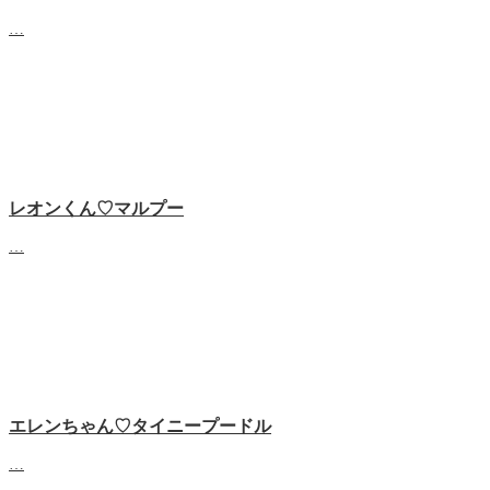
…
レオンくん♡マルプー
…
エレンちゃん♡タイニープードル
…