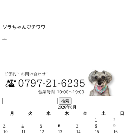
ソラちゃん♡‬チワワ
…
検
索:
2026年8月
月
火
水
木
金
土
日
1
2
3
4
5
6
7
8
9
10
11
12
13
14
15
16