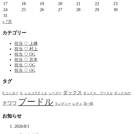
17
18
19
20
21
22
23
24
25
26
27
28
29
30
31
« 7月
カテゴリー
担当 ♡ 上﨑
担当 ♡ 村上
担当 ♡ OG
担当 ♡ 宮本
担当 ♡ OG
担当 ♡ OG
タグ
ダックス
E.コッカー
ち
ショコラティエ
シーズー
ダックス、プードル
ダックスの
プードル
チワワ
ランディー
レディ
宗一郎
お知らせ
2026/8/1