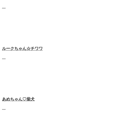
…
ルークちゃん☆チワワ
…
あめちゃん♡‬柴犬
…