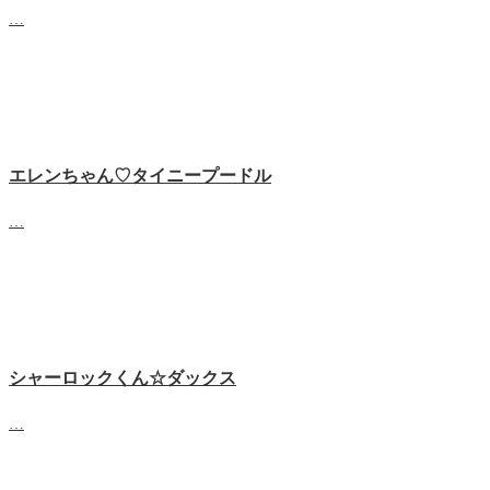
…
エレンちゃん♡タイニープードル
…
シャーロックくん☆ダックス
…