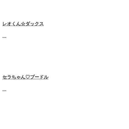
レオくん☆ダックス
…
セラちゃん♡プードル
…