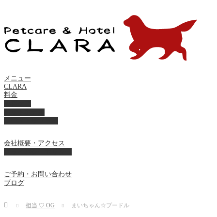
メニュー
CLARA
料金
美容ケア
ペットホテル
フード・サプライ
会社概要・アクセス
プライバシーポリシー
ご予約・お問い合わせ
ブログ
Home
担当 ♡ OG
まいちゃん☆プードル