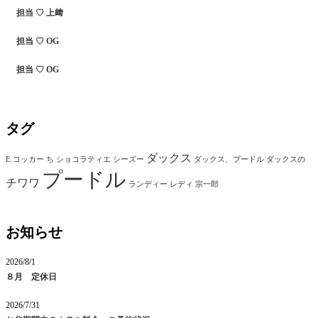
担当 ♡ 上﨑
担当 ♡ OG
担当 ♡ OG
タグ
ダックス
E.コッカー
ち
ショコラティエ
シーズー
ダックス、プードル
ダックスの
プードル
チワワ
ランディー
レディ
宗一郎
お知らせ
2026/8/1
８月 定休日
2026/7/31