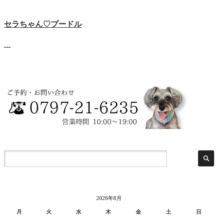
セラちゃん♡プードル
…
2026年8月
月
火
水
木
金
土
日