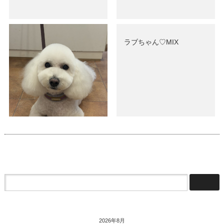
ラブちゃん♡MIX
ラッキーくん
2026年8月