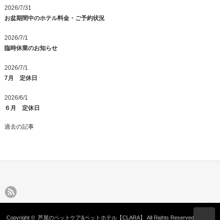
2026/7/31
お盆期間中のホテル料金・ご予約状況
2026/7/1
臨時休業のお知らせ
2026/7/1
7月 定休日
2026/6/1
６月 定休日
過去の記事
Copyright ©
芦屋のペットケア&ペットホテル【CLARA】
All Rights Reserved.