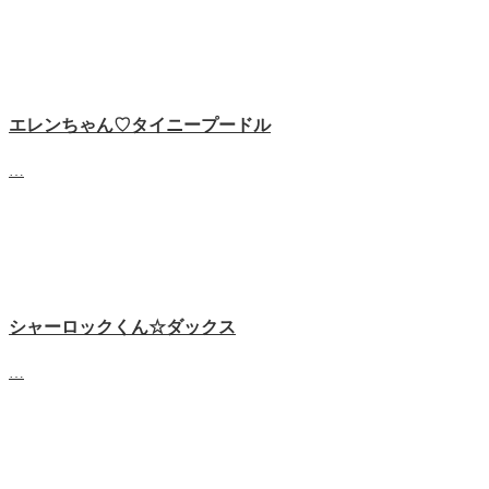
エレンちゃん♡タイニープードル
…
シャーロックくん☆ダックス
…