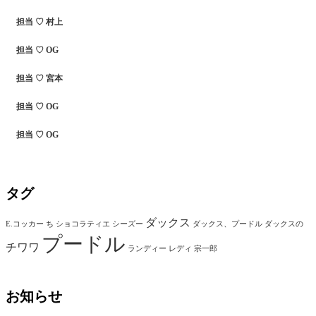
担当 ♡ 村上
担当 ♡ OG
担当 ♡ 宮本
担当 ♡ OG
担当 ♡ OG
タグ
ダックス
E.コッカー
ち
ショコラティエ
シーズー
ダックス、プードル
ダックスの
プードル
チワワ
ランディー
レディ
宗一郎
お知らせ