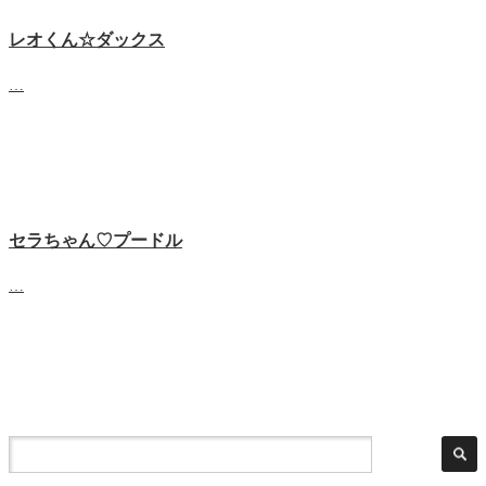
レオくん☆ダックス
…
セラちゃん♡プードル
…