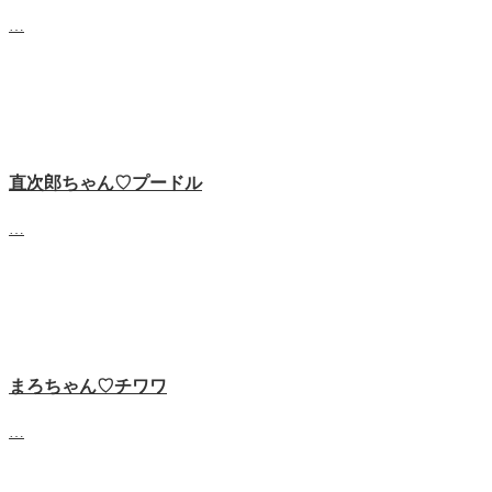
…
直次郎ちゃん♡プードル
…
まろちゃん♡チワワ
…