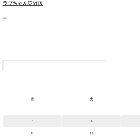
ラブちゃん♡MIX
…
月
火
3
4
10
11