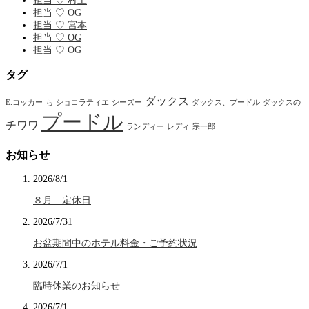
担当 ♡ 村上
担当 ♡ OG
担当 ♡ 宮本
担当 ♡ OG
担当 ♡ OG
タグ
ダックス
E.コッカー
ち
ショコラティエ
シーズー
ダックス、プードル
ダックスの
プードル
チワワ
ランディー
レディ
宗一郎
お知らせ
2026/8/1
８月 定休日
2026/7/31
お盆期間中のホテル料金・ご予約状況
2026/7/1
臨時休業のお知らせ
2026/7/1