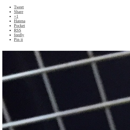
Tweet
Share
+1
Hatena
Pocket
RSS
feedly
Pin it