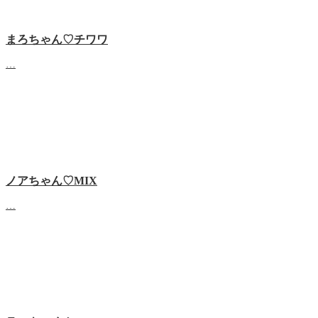
まろちゃん♡チワワ
…
ノアちゃん♡‬MIX
…