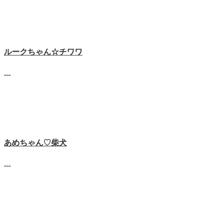
ルークちゃん☆チワワ
…
あめちゃん♡‬柴犬
…