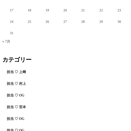
17
18
19
20
21
22
23
24
25
26
27
28
29
30
31
« 7月
カテゴリー
担当 ♡ 上﨑
担当 ♡ 村上
担当 ♡ OG
担当 ♡ 宮本
担当 ♡ OG
担当 ♡ OG