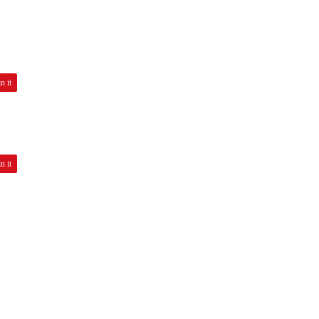
n it
n it