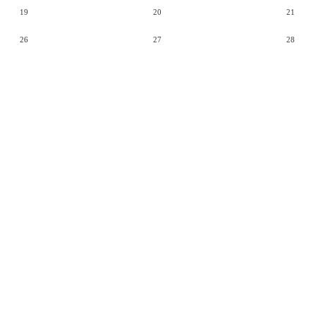
19
20
21
26
27
28