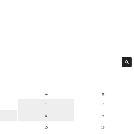
土
日
1
2
8
9
15
16