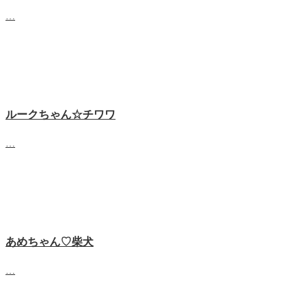
…
ルークちゃん☆チワワ
…
あめちゃん♡‬柴犬
…