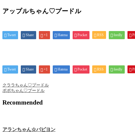
アップルちゃん♡プードル
Tweet
Share
+1
Hatena
Pocket
RSS
feedly
Pi
Tweet
Share
+1
Hatena
Pocket
RSS
feedly
Pi
クララちゃん♡プードル
ポポちゃん♡プードル
Recommended
アランちゃん☆パピヨン