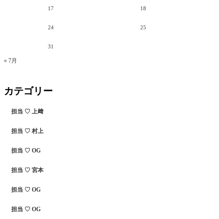
17
18
24
25
31
« 7月
カテゴリー
担当 ♡ 上﨑
担当 ♡ 村上
担当 ♡ OG
担当 ♡ 宮本
担当 ♡ OG
担当 ♡ OG