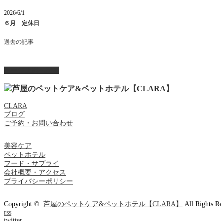
2026/6/1
６月 定休日
過去の記事
ページ上部へ戻る
CLARA
ブログ
ご予約・お問い合わせ
美容ケア
ペットホテル
フード・サプライ
会社概要・アクセス
プライバシーポリシー
Copyright ©
芦屋のペットケア&ペットホテル【CLARA】
All Rights R
rss
twitter