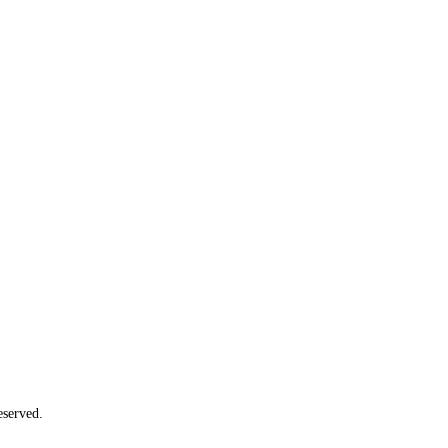
eserved.