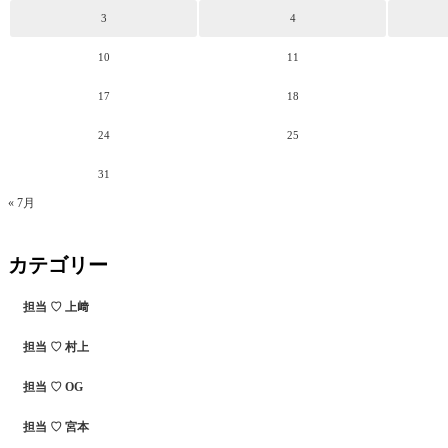
3
4
10
11
17
18
24
25
31
« 7月
カテゴリー
担当 ♡ 上﨑
担当 ♡ 村上
担当 ♡ OG
担当 ♡ 宮本