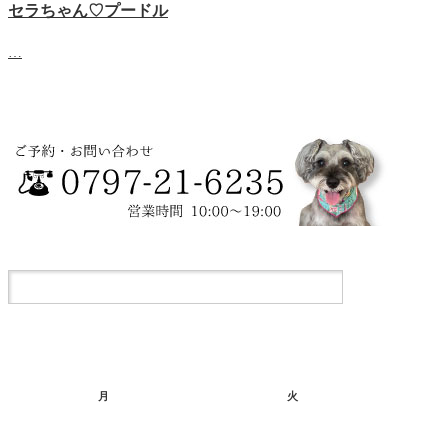
セラちゃん♡プードル
…
月
火