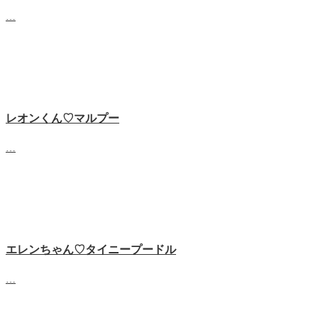
…
レオンくん♡マルプー
…
エレンちゃん♡タイニープードル
…