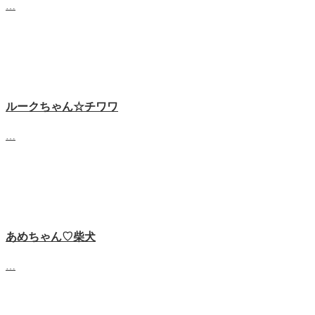
…
ルークちゃん☆チワワ
…
あめちゃん♡‬柴犬
…