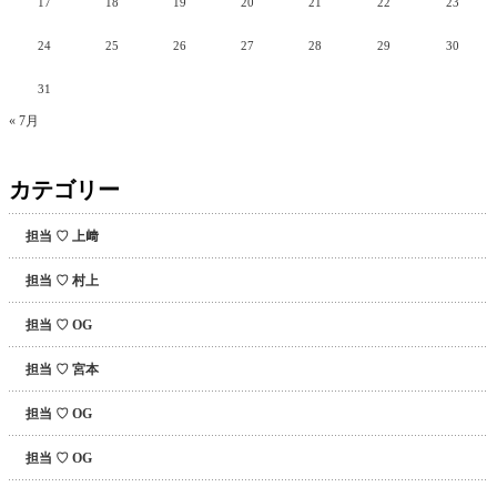
17
18
19
20
21
22
23
24
25
26
27
28
29
30
31
« 7月
カテゴリー
担当 ♡ 上﨑
担当 ♡ 村上
担当 ♡ OG
担当 ♡ 宮本
担当 ♡ OG
担当 ♡ OG