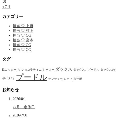
31
« 7月
カテゴリー
担当 ♡ 上﨑
担当 ♡ 村上
担当 ♡ OG
担当 ♡ 宮本
担当 ♡ OG
担当 ♡ OG
タグ
ダックス
E.コッカー
ち
ショコラティエ
シーズー
ダックス、プードル
ダックスの
プードル
チワワ
ランディー
レディ
宗一郎
お知らせ
2026/8/1
８月 定休日
2026/7/31