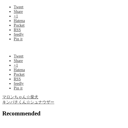
Tweet
Share
+1
Hatena
Pocket
RSS
feedly
Pin it
Tweet
Share
+1
Hatena
Pocket
RSS
feedly
Pin it
マロンちゃん☆柴犬
キンパチくん☆シュナウザー
Recommended