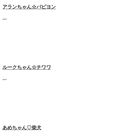
アランちゃん☆パピヨン
…
ルークちゃん☆チワワ
…
あめちゃん♡‬柴犬