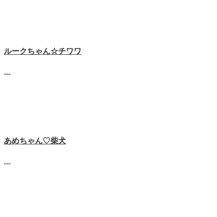
ルークちゃん☆チワワ
…
あめちゃん♡‬柴犬
…