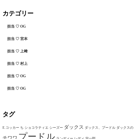
カテゴリー
担当 ♡ OG
担当 ♡ 宮本
担当 ♡ 上﨑
担当 ♡ 村上
担当 ♡ OG
担当 ♡ OG
タグ
ダックス
E.コッカー
ち
ショコラティエ
シーズー
ダックス、プードル
ダックスの
プードル
チワワ
ランディー
レディ
宗一郎