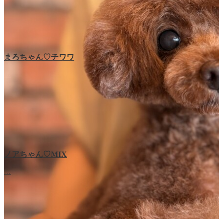
まろちゃん♡チワワ
…
ノアちゃん♡‬MIX
…