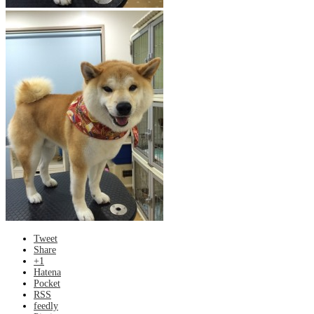
Tweet
Share
+1
Hatena
Pocket
RSS
feedly