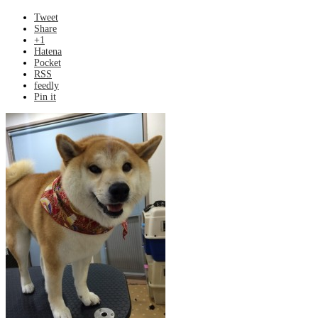
Tweet
Share
+1
Hatena
Pocket
RSS
feedly
Pin it