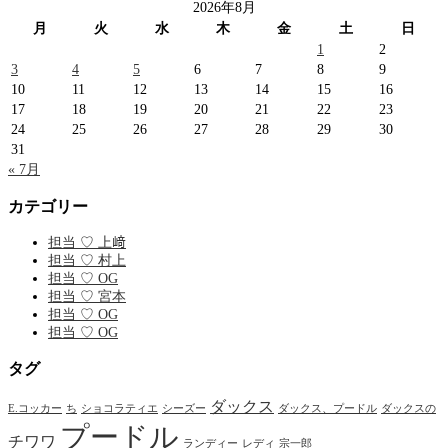
索:
2026年8月
月
火
水
木
金
土
日
1
2
3
4
5
6
7
8
9
10
11
12
13
14
15
16
17
18
19
20
21
22
23
24
25
26
27
28
29
30
31
« 7月
カテゴリー
担当 ♡ 上﨑
担当 ♡ 村上
担当 ♡ OG
担当 ♡ 宮本
担当 ♡ OG
担当 ♡ OG
タグ
ダックス
E.コッカー
ち
ショコラティエ
シーズー
ダックス、プードル
ダックスの
プードル
チワワ
ランディー
レディ
宗一郎