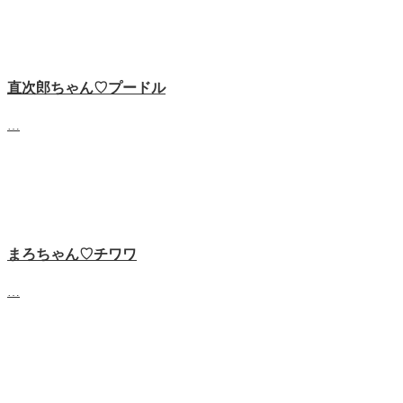
直次郎ちゃん♡プードル
…
まろちゃん♡チワワ
…