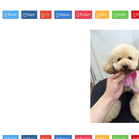
Tweet
Share
+1
Hatena
Pocket
RSS
feedly
Pi