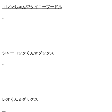
エレンちゃん♡タイニープードル
…
シャーロックくん☆ダックス
…
レオくん☆ダックス
…