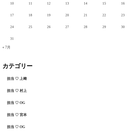
10
11
12
13
14
15
16
17
18
19
20
21
22
23
24
25
26
27
28
29
30
31
« 7月
カテゴリー
担当 ♡ 上﨑
担当 ♡ 村上
担当 ♡ OG
担当 ♡ 宮本
担当 ♡ OG