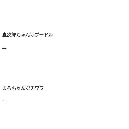
直次郎ちゃん♡プードル
…
まろちゃん♡チワワ
…