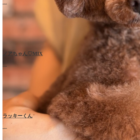
…
ノアちゃん♡‬MIX
…
ラッキーくん
…