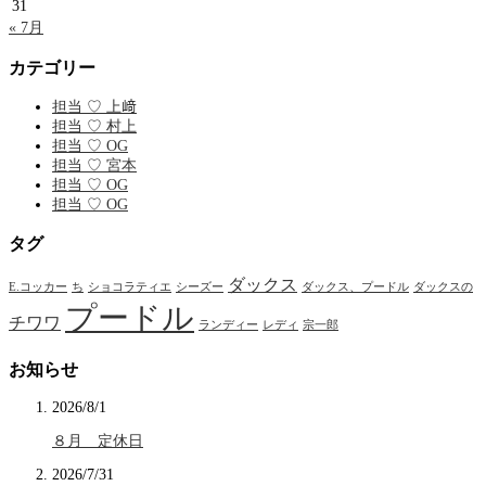
31
« 7月
カテゴリー
担当 ♡ 上﨑
担当 ♡ 村上
担当 ♡ OG
担当 ♡ 宮本
担当 ♡ OG
担当 ♡ OG
タグ
ダックス
E.コッカー
ち
ショコラティエ
シーズー
ダックス、プードル
ダックスの
プードル
チワワ
ランディー
レディ
宗一郎
お知らせ
2026/8/1
８月 定休日
2026/7/31