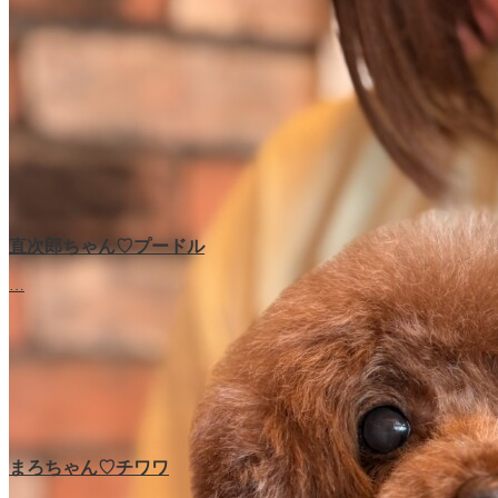
直次郎ちゃん♡プードル
…
まろちゃん♡チワワ