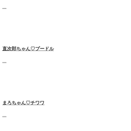
…
直次郎ちゃん♡プードル
…
まろちゃん♡チワワ
…