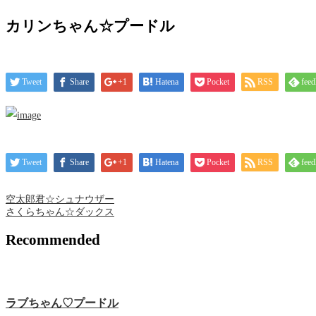
カリンちゃん☆プードル
Tweet
Share
+1
Hatena
Pocket
RSS
feed
Tweet
Share
+1
Hatena
Pocket
RSS
feed
空太郎君☆シュナウザー
さくらちゃん☆ダックス
Recommended
ラブちゃん♡プードル