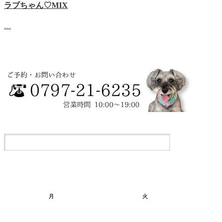
ラブちゃん♡MIX
…
月
火