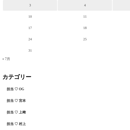
3
4
10
11
17
18
24
25
31
« 7月
カテゴリー
担当 ♡ OG
担当 ♡ 宮本
担当 ♡ 上﨑
担当 ♡ 村上