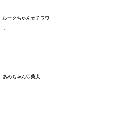
ルークちゃん☆チワワ
…
あめちゃん♡‬柴犬
…