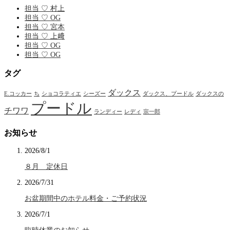
担当 ♡ 村上
担当 ♡ OG
担当 ♡ 宮本
担当 ♡ 上﨑
担当 ♡ OG
担当 ♡ OG
タグ
ダックス
E.コッカー
ち
ショコラティエ
シーズー
ダックス、プードル
ダックスの
プードル
チワワ
ランディー
レディ
宗一郎
お知らせ
2026/8/1
８月 定休日
2026/7/31
お盆期間中のホテル料金・ご予約状況
2026/7/1