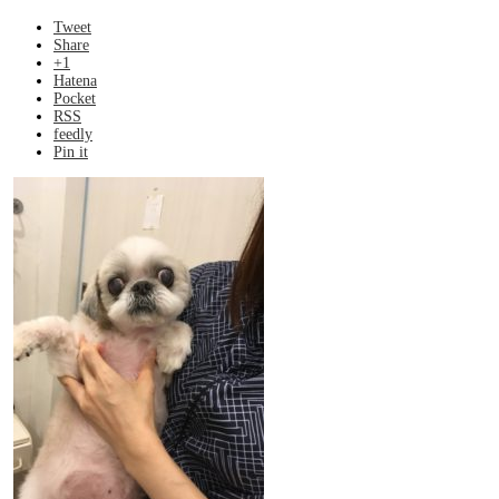
Tweet
Share
+1
Hatena
Pocket
RSS
feedly
Pin it